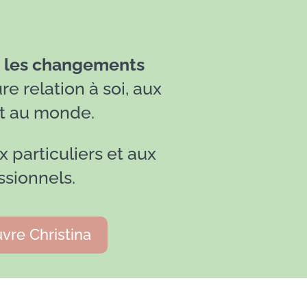
e
les changements
e relation à soi, aux
et au monde.
 particuliers et aux
ssionnels.
vre Christina