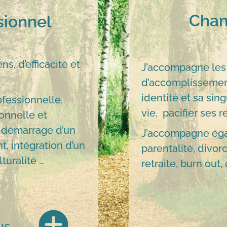
Cham
sionnel
s, d’efficacité et
J’accompagne les d
d’accomplissement
identité et sa sing
ofessionnelle,
vie, pacifier ses r
onnelle et
t démarrage d’un
J’accompagne égal
t, intégration d’un
parentalité, divo
turalité …
retraite, burn out,
us