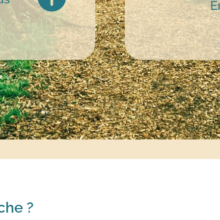
E
che ?