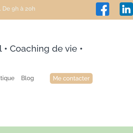
. De 9h à 20h
l
•
Coaching de vie
•
atique
Blog
Me contacter