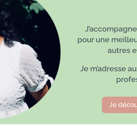
J’accompagn
pour une meilleur
autres 
Je m’adresse aux
profe
Je décou