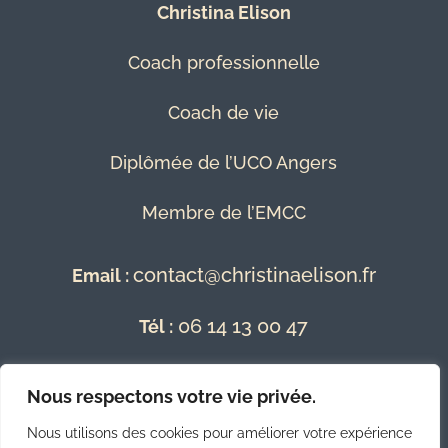
Christina Elison
Coach professionnelle
Coach de vie
Diplômée de l’UCO Angers
Membre de l’EMCC
contact@christinaelison.fr
Email :
06 14 13 00 47
Tél :
Mentions Légales
Nous respectons votre vie privée.
Nous utilisons des cookies pour améliorer votre expérience
Conditions Générales de Vente