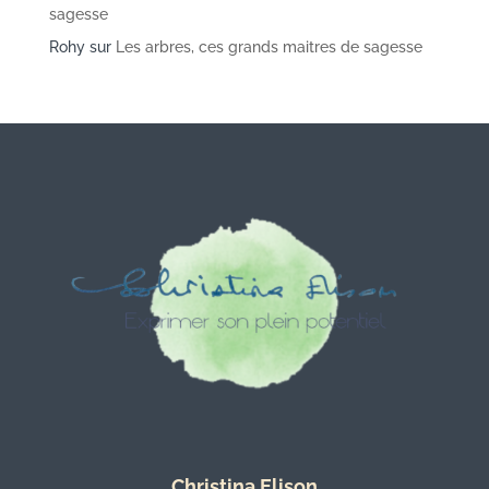
sagesse
Rohy
sur
Les arbres, ces grands maitres de sagesse
Christina Elison