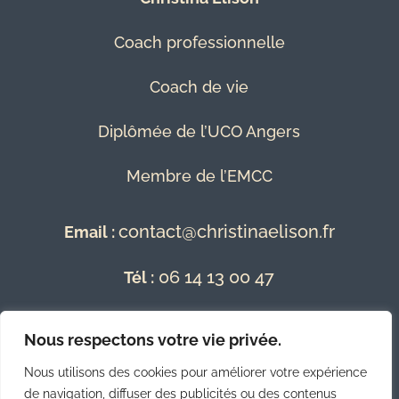
Coach professionnelle
Coach de vie
Diplômée de l’UCO Angers
Membre de l’EMCC
contact@christinaelison.fr
Email :
06 14 13 00 47
Tél :
Mentions Légales
Nous respectons votre vie privée.
Nous utilisons des cookies pour améliorer votre expérience
Conditions Générales de Vente
de navigation, diffuser des publicités ou des contenus