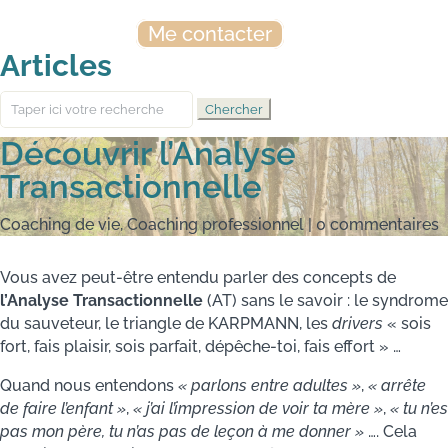
Me contacter
Articles
Rechercher:
Découvrir l’Analyse
Transactionnelle
Coaching de vie
,
Coaching professionnel
|
0 commentaires
Vous avez peut-être entendu parler des concepts de
l’Analyse Transactionnelle
(AT) sans le savoir : le syndrome
du sauveteur, le triangle de KARPMANN, les
drivers
« sois
fort, fais plaisir, sois parfait, dépêche-toi, fais effort » …
Quand nous entendons
« parlons entre adultes »
,
« arrête
de faire l’enfant »
,
« j’ai l’impression de voir ta mère »
,
« tu n’es
pas mon père, tu n’as pas de leçon à me donner »
…. Cela