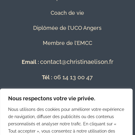
Coach de vie
Diplômée de l’UCO Angers
Membre de l’EMCC
contact@christinaelison.fr
Email :
06 14 13 00 47
Tél :
Mentions Légales
Nous respectons votre vie privée.
Nous utilisons des cookies pour améliorer votre expérience
Conditions Générales de Vente
de navigation, diffuser des publicités ou des contenus
personnalisés et analyser notre trafic. En cliquant sur «
Politique de Confidentialité
Tout accepter », vous consentez à notre utilisation des