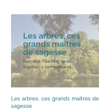
Les arbres, ces
grands maitres
de sagesse
Bien-être
,
Coaching de vie
,
Sagesse
|
2 commentaires
Les arbres, ces grands maitres de
sagesse